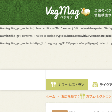
Warning
: file_get_contents(): Peer certificate CN=`*.xserver.jp' did not match expected CN=`
全国のベジ
Warning
: file_get_contents(): Failed to enable crypto in
/home/regraviti23/vegmag.org/publ
情報検索サ
Warning
: file_get_contents(https://cp1.vegmag.org/41335/wp-json/wp/v2/posts?_embed): fail
Warning
: file_get_contents(): Peer certificate CN=`*.xserver.jp' did not match expected CN=`
Warning
: file_get_contents(): Failed to enable crypto in
/home/regraviti23/vegmag.org/publ
Warning
: file_get_contents(https://cp1.vegmag.org/41335/wp-json/wp/v2/pages): failed to op
カフェ・レストラン
テイク
お店を探す：
カフェ・レストラン
ホーム