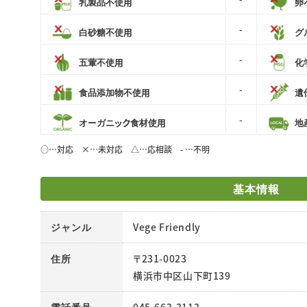
乳製品不使用
卵
-
白砂糖不使用
グ
-
五葷不使用
化
-
食品添加物不使用
遺
-
オーガニック食材使用
地
○…対応 ×…未対応 △…応相談 - …不明
基本情報
ジャンル
Vege Friendly
住所
〒231-0023
横浜市中区山下町139