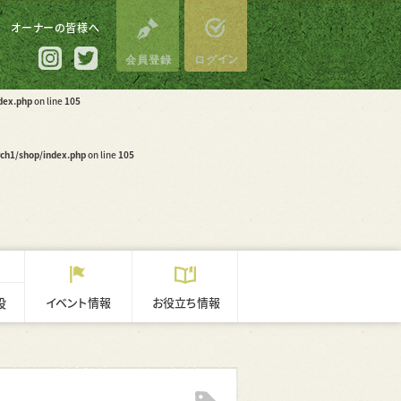
dex.php
on line
74
オーナーの皆様へ
会員登録
ログイン
org/search1/shop/index.php
on line
74
公式
公式
Inst
Twi
dex.php
on line
105
agra
tter
m
ch1/shop/index.php
on line
105
設
イベント情報
お役立ち情報