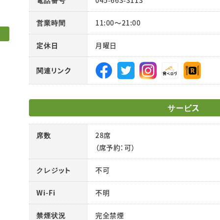
電話番号
045-663-3113
営業時間
11:00～21:00
定休日
月曜日
関連リンク
公式
公式
公式
食べ
Rett
Face
Twit
Inst
ログ
y
サービス
boo
ter
agra
kペ
m
ージ
席数
28席
（席予約：可）
クレジット
不可
Wi-Fi
不明
禁煙状況
完全禁煙