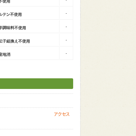
不使用
-
ルテン不使用
-
学調味料不使用
-
伝子組換え不使用
-
産地消
アクセス