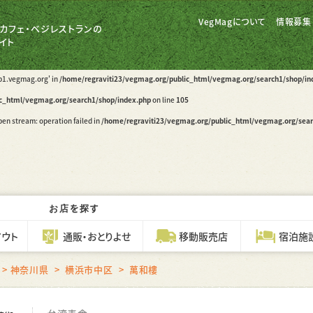
cp1.vegmag.org' in
/home/regraviti23/vegmag.org/public_html/vegmag.org/search1/shop/in
VegMagについて
情報募集
カフェ・ベジレストランの
ic_html/vegmag.org/search1/shop/index.php
on line
74
イト
ed to open stream: operation failed in
/home/regraviti23/vegmag.org/public_html/vegmag.
cp1.vegmag.org' in
/home/regraviti23/vegmag.org/public_html/vegmag.org/search1/shop/in
ic_html/vegmag.org/search1/shop/index.php
on line
105
en stream: operation failed in
/home/regraviti23/vegmag.org/public_html/vegmag.org/sear
お店を探す
アウト
通販・おとりよせ
移動販売店
宿泊施
神奈川県
横浜市中区
萬和樓