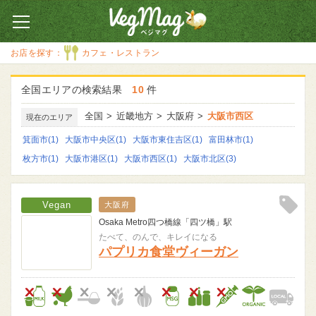
全国のベジカフェ・ベ
お店を探す：
カフェ・レストラン
ジレストランの
情報検索サイト
全国エリアの
検索結果
10
件
全国
近畿地方
大阪府
大阪市西区
現在のエリア
箕面市(1)
大阪市中央区(1)
大阪市東住吉区(1)
富田林市(1)
枚方市(1)
大阪市港区(1)
大阪市西区(1)
大阪市北区(3)
Vegan
大阪府
Osaka Metro四つ橋線「四ツ橋」駅
Clip!
たべて、のんで、キレイになる
パプリカ食堂ヴィーガン